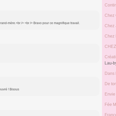
Contin
Chez 
rand-mère.<br /> <br /> Bravo pour ce magnifique travail.
Chez J
Chez 
CHE
Créat
Lau-b
Dans 
De tor
oeuvré ! Bisous
Envie
Fée M
Franço