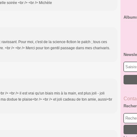
elle soirée <br /> <br /> Michèle
Album
ravissant. Pour moi, c'est de la science-fiction le patch ; tous ces
ore. <br /> <br /> Merci pour ton gentil passage dans mes charivaris.
Newsle
 /> <br /> il est vrai qu'un biais mis à la main, est plus joli - joli
Contac
 ma dodue te plaise<br /> <br /> et joli cadeau de ton amie, aussi<br
Recher