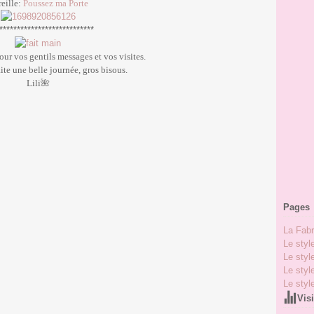
eille:
Poussez ma Porte
***************************
our vos gentils messages et vos visites.
ite une belle journée, gros bisous.
Lili🌺
Pages
La Fabr
Le styl
Le styl
Le styl
Le styl
Vis