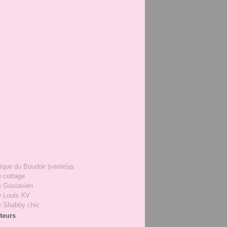
ique du Boudoir (vente)🧺
e cottage
e Gustavien
e Louis XV
e Shabby chic
iteurs