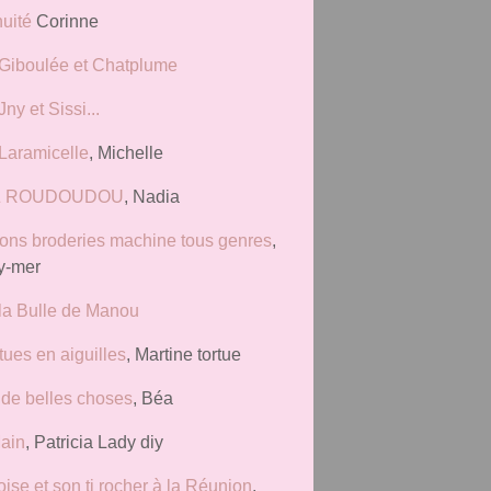
uité
Corinne
Giboulée et Chatplume
ny et Sissi...
Laramicelle
, Michelle
Z ROUDOUDOU
, Nadia
ions broderies machine tous genres
,
y-mer
la Bulle de Manou
tues en aiguilles
, Martine tortue
 de belles choses
, Béa
ain
, Patricia Lady diy
ise et son ti rocher à la Réunion
,