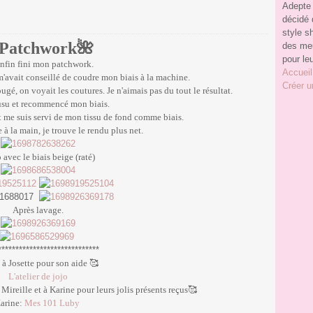
Adepte 
décidé 
style s
Patchwork🌺
des meu
pour le
 enfin fini mon patchwork.
Accueil
'avait conseillé de coudre mon biais à la machine.
Créer u
ougé, on voyait les coutures. Je n'aimais pas du tout le résultat.
usu et recommencé mon biais.
et me suis servi de mon tissu de fond comme biais.
 à la main, je trouve le rendu plus net.
 avec le biais beige (raté)
Après lavage.
*****************************
à Josette pour son aide 🥰
L'atelier de jojo
, Mireille et à Karine pour leurs jolis présents reçus🥰
arine:
Mes 101 Luby