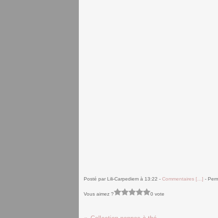
Posté par Lili-Carpediem à 13:22 -
Commentaires [
…
]
- Perm
Vous aimez ?
0 vote