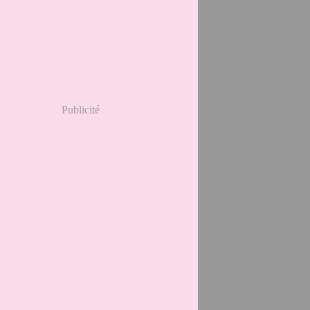
l
(29)
s
(14)
Publicité