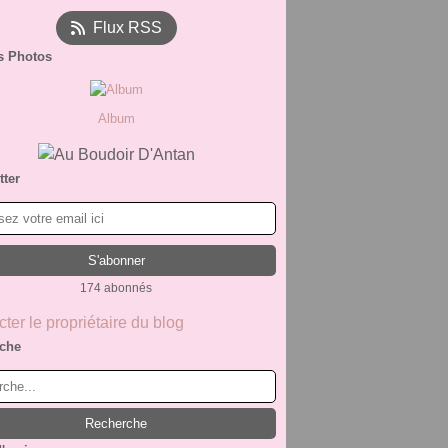
Flux RSS
s Photos
Album
tter
174 abonnés
ter le propriétaire du blog
che