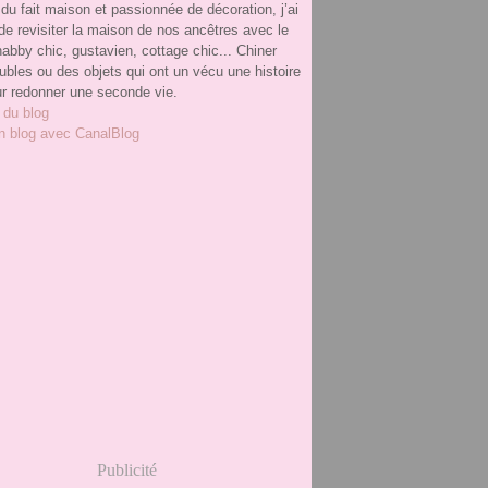
du fait maison et passionnée de décoration, j’ai
de revisiter la maison de nos ancêtres avec le
habby chic, gustavien, cottage chic... Chiner
bles ou des objets qui ont un vécu une histoire
ur redonner une seconde vie.
 du blog
n blog avec CanalBlog
Publicité