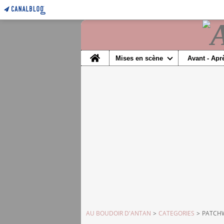
Home
Mises en scène
Avant - Apr
AU BOUDOIR D'ANTAN
>
CATEGORIES
>
PATCHWO