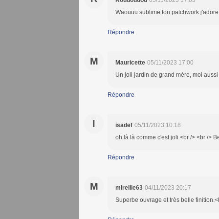
Roudoudou
05/11/2023 17:03
Waouuu sublime ton patchwork j'adore..
Répondre
M
Mauricette
05/11/2023 17:00
Un joli jardin de grand mère, moi aussi 
Répondre
I
isadef
05/11/2023 10:18
oh là là comme c'est joli <br /> <br /> B
Répondre
M
mireille63
04/11/2023 20:17
Superbe ouvrage et très belle finition.<