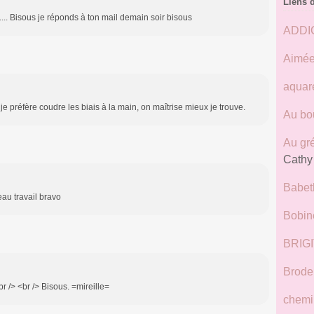
Liens 
.. Bisous je réponds à ton mail demain soir bisous
ADDI
Aimée
aquar
je préfère coudre les biais à la main, on maîtrise mieux je trouve.
Au bou
Au gr
Cathy
Babeth
eau travail bravo
Bobine
BRIG
Broder
br /> <br /> Bisous. =mireille=
chemi