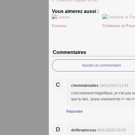
Collection nappes à thé...
Vous aimerez aussi :
Coucou
Créations et Paus
Commentaires
Ajouter un commentaire
C
chemindetables
28/11/2023 13:43
c'est vraiment magnifique, je n'ai pas 
que tu fais...bravo vraiment<br /> <br />
Répondre
D
defilenpinceau
09/11/2023 20:35