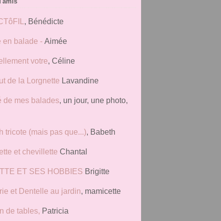
d'amis
CTôFIL
, Bénédicte
 en balade -
Aimée
ellement votre
, Céline
t de la Lorgnette
Lavandine
é de mes balades
, un jour, une photo,
 tricote (mais pas que...)
, Babeth
tte et chevillette
Chantal
ITTE ET SES HOBBIES
Brigitte
ie et Dentelle au jardin
, mamicette
n de tables,
Patricia