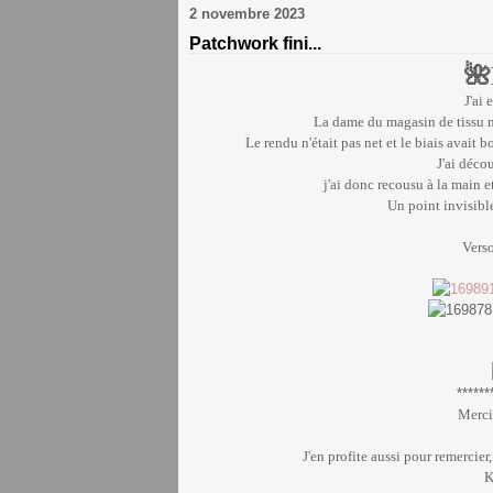
2 novembre 2023
Patchwork fini...
🌺
J'ai
La dame du magasin de tissu m
Le rendu n'était pas net et le biais avait b
J'ai déco
j'ai donc recousu à la main 
Un point invisible
Verso
******
Merci 
J'en profite aussi pour remercier
K